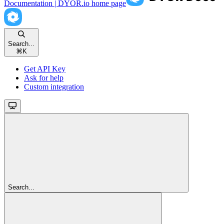
Documentation | DYOR.io
home page
Search...
⌘
K
Get API Key
Ask for help
Custom integration
Search...